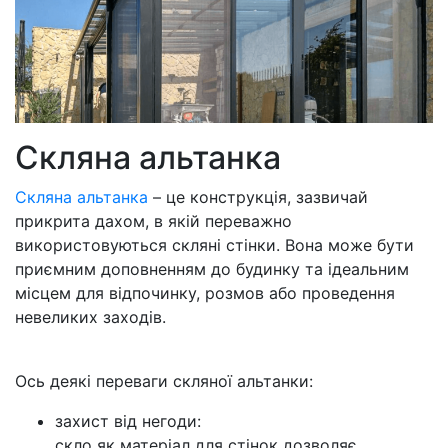
Скляна альтанка
Скляна альтанка
– це конструкція, зазвичай
прикрита дахом, в якій переважно
використовуються скляні стінки. Вона може бути
приємним доповненням до будинку та ідеальним
місцем для відпочинку, розмов або проведення
невеликих заходів.
Ось деякі переваги скляної альтанки:
захист від негоди:
скло як матеріал для стінок дозволяє