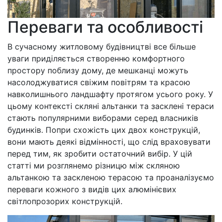
Переваги та особливості
В сучасному житловому будівництві все більше
уваги приділяється створенню комфортного
простору поблизу дому, де мешканці можуть
насолоджуватися свіжим повітрям та красою
навколишнього ландшафту протягом усього року. У
цьому контексті скляні альтанки та засклені тераси
стають популярними виборами серед власників
будинків. Попри схожість цих двох конструкцій,
вони мають деякі відмінності, що слід враховувати
перед тим, як зробити остаточний вибір. У цій
статті ми розглянемо різницю між скляною
альтанкою та заскленою терасою та проаналізуємо
переваги кожного з видів цих алюмінієвих
світлопрозорих конструкцій.