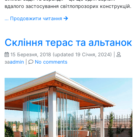
вдалого застосування світлопрозорих конструкцій.
… Продовжити читання
Скління терас та альтанок
15 Березня, 2018
(updated 19 Січня, 2024)
|
за
admin
|
No comments