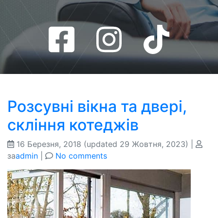
Розсувні вікна та двері,
скління котеджів
16 Березня, 2018
(updated 29 Жовтня, 2023)
|
за
admin
|
No comments