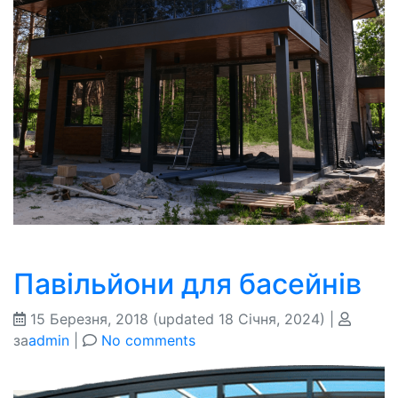
Павільйони для басейнів
15 Березня, 2018
(updated 18 Січня, 2024)
|
за
admin
|
No comments