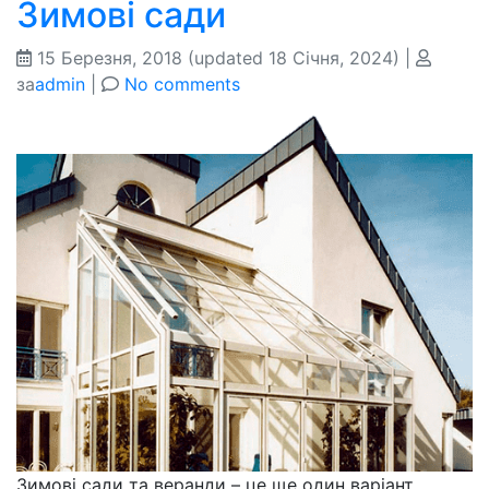
Зимові сади
15 Березня, 2018
(updated 18 Січня, 2024)
|
за
admin
|
No comments
Зимові сади та веранди – це ще один варіант